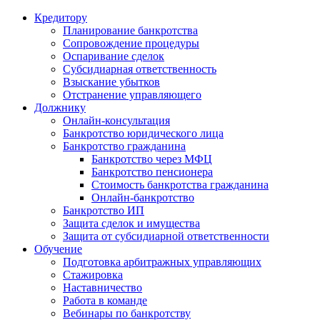
Кредитору
Планирование банкротства
Сопровождение процедуры
Оспаривание сделок
Субсидиарная ответственность
Взыскание убытков
Отстранение управляющего
Должнику
Онлайн-консультация
Банкротство юридического лица
Банкротство гражданина
Банкротство через МФЦ
Банкротство пенсионера
Стоимость банкротства гражданина
Онлайн-банкротство
Банкротство ИП
Защита сделок и имущества
Защита от субсидиарной ответственности
Обучение
Подготовка арбитражных управляющих
Стажировка
Наставничество
Работа в команде
Вебинары по банкротству