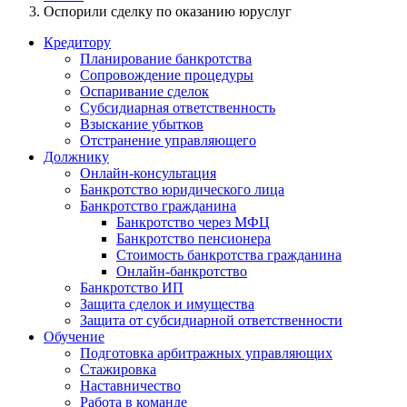
Оспорили сделку по оказанию юруслуг
Кредитору
Планирование банкротства
Сопровождение процедуры
Оспаривание сделок
Субсидиарная ответственность
Взыскание убытков
Отстранение управляющего
Должнику
Онлайн-консультация
Банкротство юридического лица
Банкротство гражданина
Банкротство через МФЦ
Банкротство пенсионера
Стоимость банкротства гражданина
Онлайн-банкротство
Банкротство ИП
Защита сделок и имущества
Защита от субсидиарной ответственности
Обучение
Подготовка арбитражных управляющих
Стажировка
Наставничество
Работа в команде