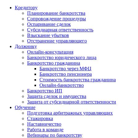
Кредитору
Планирование банкротства
Сопровождение процедуры
Оспаривание сделок
Субсидиарная ответственность
Взыскание убытков
Отстранение управляющего
Должнику
Онлайн-консультация
Банкротство юридического лица
Банкротство гражданина
Банкротство через МФЦ
Банкротство пенсионера
Стоимость банкротства гражданина
Онлайн-банкротство
Банкротство ИП
Защита сделок и имущества
Защита от субсидиарной ответственности
Обучение
Подготовка арбитражных управляющих
Стажировка
Наставничество
Работа в команде
Вебинары по банкротству