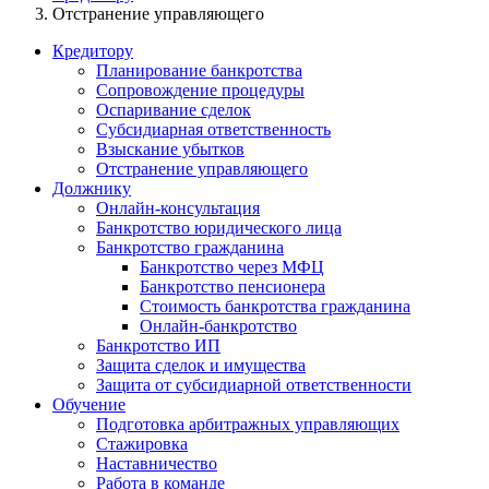
Отстранение управляющего
Кредитору
Планирование банкротства
Сопровождение процедуры
Оспаривание сделок
Субсидиарная ответственность
Взыскание убытков
Отстранение управляющего
Должнику
Онлайн-консультация
Банкротство юридического лица
Банкротство гражданина
Банкротство через МФЦ
Банкротство пенсионера
Стоимость банкротства гражданина
Онлайн-банкротство
Банкротство ИП
Защита сделок и имущества
Защита от субсидиарной ответственности
Обучение
Подготовка арбитражных управляющих
Стажировка
Наставничество
Работа в команде