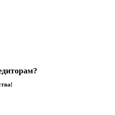
едиторам?
ства!