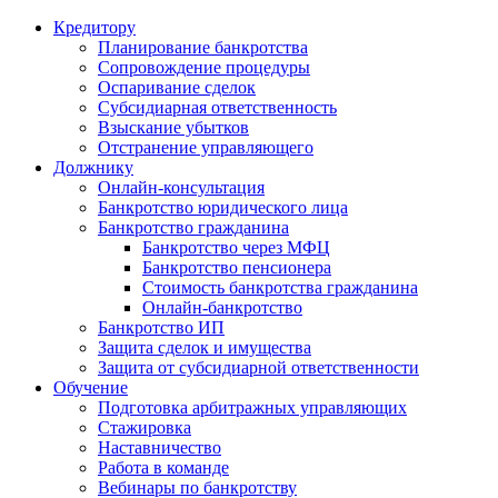
Кредитору
Планирование банкротства
Сопровождение процедуры
Оспаривание сделок
Субсидиарная ответственность
Взыскание убытков
Отстранение управляющего
Должнику
Онлайн-консультация
Банкротство юридического лица
Банкротство гражданина
Банкротство через МФЦ
Банкротство пенсионера
Стоимость банкротства гражданина
Онлайн-банкротство
Банкротство ИП
Защита сделок и имущества
Защита от субсидиарной ответственности
Обучение
Подготовка арбитражных управляющих
Стажировка
Наставничество
Работа в команде
Вебинары по банкротству