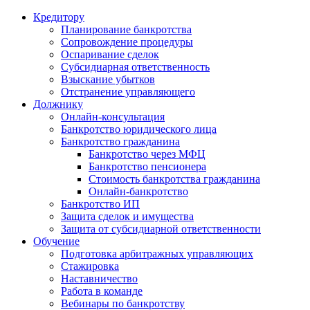
Кредитору
Планирование банкротства
Сопровождение процедуры
Оспаривание сделок
Субсидиарная ответственность
Взыскание убытков
Отстранение управляющего
Должнику
Онлайн-консультация
Банкротство юридического лица
Банкротство гражданина
Банкротство через МФЦ
Банкротство пенсионера
Стоимость банкротства гражданина
Онлайн-банкротство
Банкротство ИП
Защита сделок и имущества
Защита от субсидиарной ответственности
Обучение
Подготовка арбитражных управляющих
Стажировка
Наставничество
Работа в команде
Вебинары по банкротству